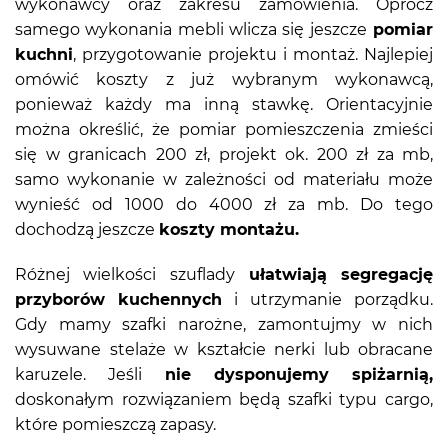
wykonawcy oraz zakresu zamówienia. Oprócz
samego wykonania mebli wlicza się jeszcze
pomiar
kuchni
, przygotowanie projektu i montaż. Najlepiej
omówić koszty z już wybranym wykonawcą,
ponieważ każdy ma inną stawkę. Orientacyjnie
można określić, że pomiar pomieszczenia zmieści
się w granicach 200 zł, projekt ok. 200 zł za mb,
samo wykonanie w zależności od materiału może
wynieść od 1000 do 4000 zł za mb. Do tego
dochodzą jeszcze
koszty montażu.
Różnej wielkości szuflady
ułatwiają segregację
przyborów kuchennych
i utrzymanie porządku.
Gdy mamy szafki narożne, zamontujmy w nich
wysuwane stelaże w kształcie nerki lub obracane
karuzele. Jeśli
nie dysponujemy spiżarnią,
doskonałym rozwiązaniem będą szafki typu cargo,
które pomieszczą zapasy.