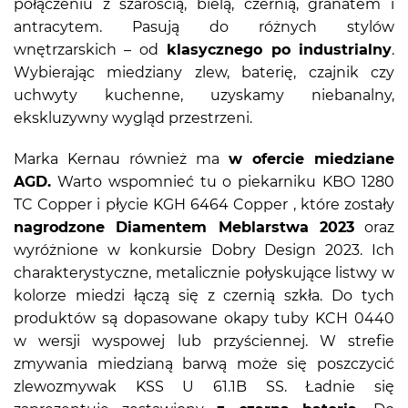
połączeniu z szarością, bielą, czernią, granatem i
antracytem. Pasują do różnych stylów
wnętrzarskich – od
klasycznego po industrialny
.
Wybierając miedziany zlew, baterię, czajnik czy
uchwyty kuchenne, uzyskamy niebanalny,
ekskluzywny wygląd przestrzeni.
Marka Kernau również ma
w ofercie miedziane
AGD.
Warto wspomnieć tu o piekarniku KBO 1280
TC Copper i płycie KGH 6464 Copper , które zostały
nagrodzone Diamentem Meblarstwa 2023
oraz
wyróżnione w konkursie Dobry Design 2023. Ich
charakterystyczne, metalicznie połyskujące listwy w
kolorze miedzi łączą się z czernią szkła. Do tych
produktów są dopasowane okapy tuby KCH 0440
w wersji wyspowej lub przyściennej. W strefie
zmywania miedzianą barwą może się poszczycić
zlewozmywak KSS U 61.1B SS. Ładnie się