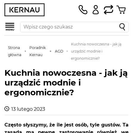
MENU
Kuchnia nowoczesna - jak ją
Strona
Poradnik
AGD
urządzić modnie i
główna
Kernau
ergonomicznie?
Kuchnia nowoczesna - jak ją
urządzić modnie i
ergonomicznie?
13 lutego 2023
Często słyszymy, że ile jest osób, tyle gustów. Ta
zasada ma pewne zastosowanie również we