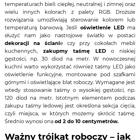
temperaturach bieli: ciepłej, neutralnej i zimnej oraz
wielu innych kolorach z palety RGB. Droższe
rozwiązania umożliwiają sterowanie kolorem lub
temperaturą barwową. Jeśli
oświetlenie LED
ma
służyć nam jako nastrojowe światło w postaci
dekoracji na ściani
e czy przy cokołach mebli
kuchennych,
zakupmy taśmę LED
o niskiej
gęstości, np. 30 diod na metr. W nowoczesnej
kuchni warto wykorzystać również taśmy LED jako
oświetlenie funkcyjne, montowane pod szafkami
górnymi i oświetlające blat roboczy. Wymagane jest
wtedy stosowanie taśmy o wysokiej gęstości, np.
120 diod na metr. Istotnym elementem podczas
zakupu taśmy ledowej jest określona sekcja cięcia,
czyli miejsca, w których możemy skrócić taśmę.
Średnio wynosi ona
od 2 do 10 centymetrów.
Ważny trójkąt roboczy – jak