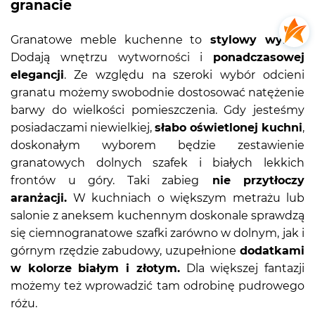
granacie
Granatowe meble kuchenne to
stylowy wybór
.
Dodają wnętrzu wytworności i
ponadczasowej
elegancji
. Ze względu na szeroki wybór odcieni
granatu możemy swobodnie dostosować natężenie
barwy do wielkości pomieszczenia. Gdy jesteśmy
posiadaczami niewielkiej,
słabo oświetlonej kuchni
,
doskonałym wyborem będzie zestawienie
granatowych dolnych szafek i białych lekkich
frontów u góry. Taki zabieg
nie przytłoczy
aranżacji.
W kuchniach o większym metrażu lub
salonie z aneksem kuchennym doskonale sprawdzą
się ciemnogranatowe szafki zarówno w dolnym, jak i
górnym rzędzie zabudowy, uzupełnione
dodatkami
w kolorze białym i złotym.
Dla większej fantazji
możemy też wprowadzić tam odrobinę pudrowego
różu.