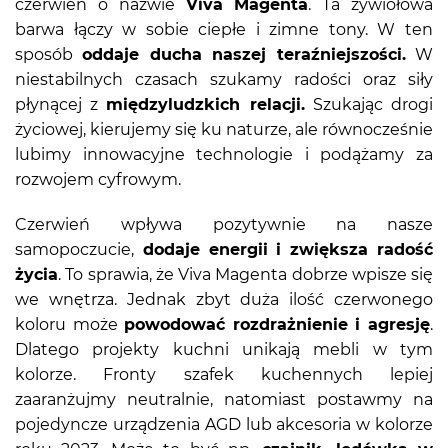
czerwień o nazwie
Viva Magenta
. Ta żywiołowa
barwa łączy w sobie ciepłe i zimne tony. W ten
sposób
oddaje ducha naszej teraźniejszości.
W
niestabilnych czasach szukamy radości oraz siły
płynącej z
międzyludzkich relacji.
Szukając drogi
życiowej, kierujemy się ku naturze, ale równocześnie
lubimy innowacyjne technologie i podążamy za
rozwojem cyfrowym.
Czerwień wpływa pozytywnie na nasze
samopoczucie,
dodaje energii i zwiększa radość
życia
. To sprawia, że Viva Magenta dobrze wpisze się
we wnętrza. Jednak zbyt duża ilość czerwonego
koloru może
powodować rozdrażnienie i agresję
.
Dlatego projekty kuchni unikają mebli w tym
kolorze. Fronty szafek kuchennych lepiej
zaaranżujmy neutralnie, natomiast postawmy na
pojedyncze urządzenia AGD lub akcesoria w kolorze