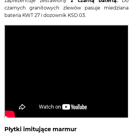
zaprezentuje zestawiony
z czarną baterią.
Do
czarnych granitowych zlewów pasuje miedziana
bateria KWT 27 i dozownik KSD 03.
Płytki imitujące marmur