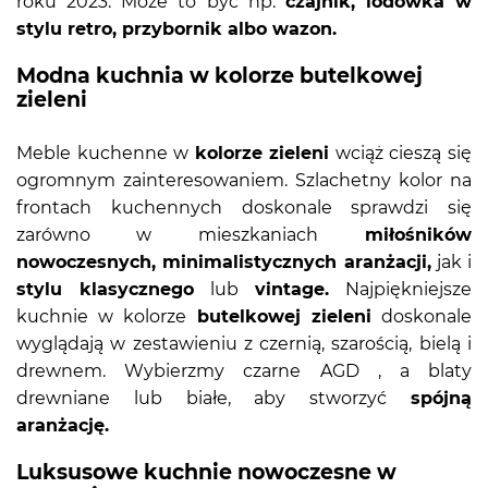
roku 2023. Może to być np.
czajnik, lodówka w
stylu retro, przybornik albo wazon.
Modna kuchnia w kolorze butelkowej
zieleni
Meble kuchenne w
kolorze zieleni
wciąż cieszą się
ogromnym zainteresowaniem. Szlachetny kolor na
frontach kuchennych doskonale sprawdzi się
zarówno w mieszkaniach
miłośników
nowoczesnych, minimalistycznych aranżacji,
jak i
stylu klasycznego
lub
vintage.
Najpiękniejsze
kuchnie w kolorze
butelkowej zieleni
doskonale
wyglądają w zestawieniu z czernią, szarością, bielą i
drewnem. Wybierzmy czarne AGD , a blaty
drewniane lub białe, aby stworzyć
spójną
aranżację.
Luksusowe kuchnie nowoczesne w