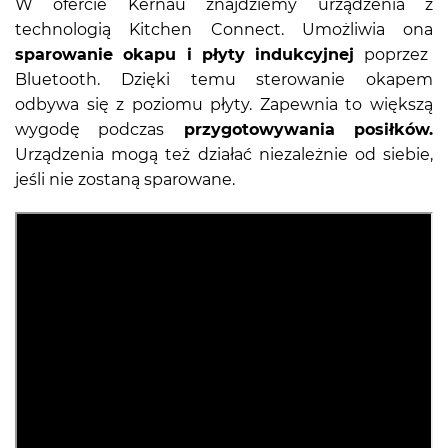
W ofercie Kernau znajdziemy urządzenia z
technologią Kitchen Connect. Umożliwia ona
sparowanie okapu i płyty indukcyjnej
poprzez
Bluetooth. Dzięki temu sterowanie okapem
odbywa się z poziomu płyty. Zapewnia to większą
wygodę podczas
przygotowywania posiłków.
Urządzenia mogą też działać niezależnie od siebie,
jeśli nie zostaną sparowane.