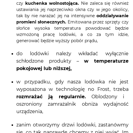
czy
kuchenka wolnostojąca.
Nie zaleca się również
ustawiania jej naprzeciwko okna czy w jego okolicy,
tak by nie narażać jej na intensywne
oddziaływanie
promieni słonecznych.
Emitowana przez sprzęty czy
słońce wysoka temperatura powodować będzie
wzmożoną pracę lodówki, a co za tym idzie,
generować będzie wyższy pobór prądu,
do lodówki należy wkładać wyłącznie
schłodzone produkty –
w temperaturze
pokojowej lub niższej,
w przypadku, gdy nasza lodówka nie jest
wyposażona w technologię no Frost, trzeba
rozmrażać ją regularnie.
Oblodzony i
oszroniony zamrażalnik obniża wydajność
urządzenia,
zanim otworzymy drzwi lodówki, zastanówmy
się, co tak naprawdę chcemy z niej wyjąć. Im