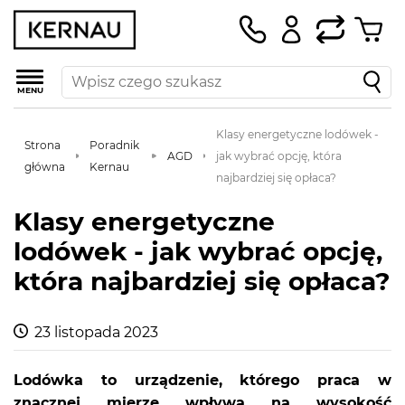
MENU
Klasy energetyczne lodówek -
Strona
Poradnik
AGD
jak wybrać opcję, która
główna
Kernau
najbardziej się opłaca?
Klasy energetyczne
lodówek - jak wybrać opcję,
która najbardziej się opłaca?
23 listopada 2023
Lodówka to urządzenie, którego praca w
znacznej mierze wpływa na wysokość