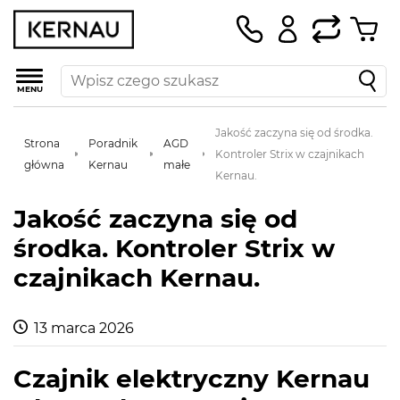
MENU
Jakość zaczyna się od środka.
Strona
Poradnik
AGD
Kontroler Strix w czajnikach
główna
Kernau
małe
Kernau.
Jakość zaczyna się od
środka. Kontroler Strix w
czajnikach Kernau.
13 marca 2026
Czajnik elektryczny Kernau