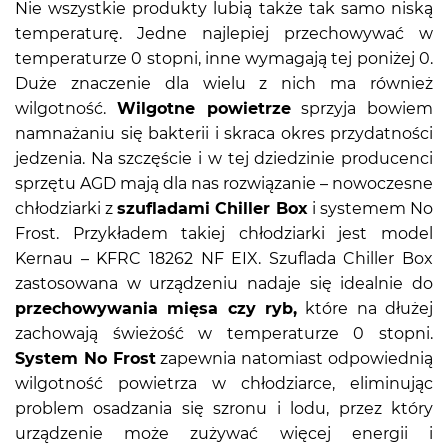
Nie wszystkie produkty lubią także tak samo niską
temperaturę. Jedne najlepiej przechowywać w
temperaturze 0 stopni, inne wymagają tej poniżej 0.
Duże znaczenie dla wielu z nich ma również
wilgotność.
Wilgotne powietrze
sprzyja bowiem
namnażaniu się bakterii i skraca okres przydatności
jedzenia. Na szczęście i w tej dziedzinie producenci
sprzętu AGD mają dla nas rozwiązanie – nowoczesne
chłodziarki z
szufladami Chiller Box
i systemem No
Frost. Przykładem takiej chłodziarki jest model
Kernau – KFRC 18262 NF EIX. Szuflada Chiller Box
zastosowana w urządzeniu nadaje się idealnie do
przechowywania mięsa czy ryb,
które na dłużej
zachowają świeżość w temperaturze 0 stopni.
System No Frost
zapewnia natomiast odpowiednią
wilgotność powietrza w chłodziarce, eliminując
problem osadzania się szronu i lodu, przez który
urządzenie może zużywać więcej energii i