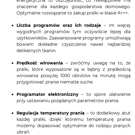
energetyczna to oszczędność, co niewątpliwie ma
znaczenie dla każdego gospodarstwa domowego.
Optymalne rozwiązanie to zakup pralki w klasie A+++.
Liczba programów oraz ich rodzaje
– im więcej
wygodnych programów tym oczywiście lepiej dla
użytkowników. Zaawansowane programy umożliwiają
bowiem dokładne czyszczenie nawet najbardziej
delikatnych tkanin.
Prędkość wirowania
– zwróćmy uwagę na to, że
pralki, które wyposażone są w bębny z prędkością
wirowania powyżej 1000 obrotów na minutę mogą
przygotować pranie niemalże suche.
Programator elektroniczny
– to spore ułatwienie
przy ustawianiu pożądanych parametrów prania.
Regulacja temperatury prania
– to dodatkowy atut
każdej pralki, dzięki któremu temperaturę prania
możemy dopasować optymalnie do rodzaju pranych
ubrań.