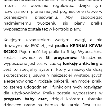
można tu dowolnie regulować, dzięki tym
rozwiązaniom pranie nie jest pogniecione i łatwe w
późniejszym prasowaniu. Aby zapobiegać
nadmiernemu tworzeniu się piany pralka
wyposażona została też w kontrolę piany.
Kolejnym urządzeniem wartym uwagi, a nie
droższym niż 1500 zł, jest
pralka KERNAU KFWM
642102
. Pojemność tej pralki to 6 kg. Wyposażona
została również w
15 programów.
Urządzenie
wyposażone jest też w rzadką
funkcję anti-alergic
.
Jest to specjalny system, który z niezwykle dużą
skutecznością usuwa 7 najczęściej występujących
alergenów oraz 4 rodzaje bakterii. Ten model pralki
to szereg udogodnień i funkcjonalnych rozwiązań
dla użytkowników. Pralka została wyposażona w
program baby care,
dzięki któremu ubranka
dziecięce prane są bardzo delikatnie. Jest tutaj