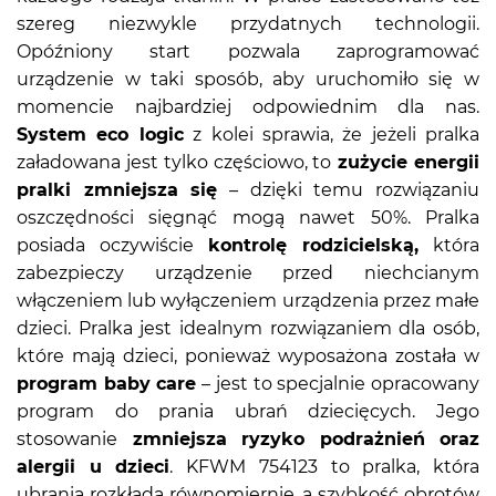
szereg niezwykle przydatnych technologii.
Opóźniony start pozwala zaprogramować
urządzenie w taki sposób, aby uruchomiło się w
momencie najbardziej odpowiednim dla nas.
System eco logic
z kolei sprawia, że jeżeli pralka
załadowana jest tylko częściowo, to
zużycie energii
pralki zmniejsza się
– dzięki temu rozwiązaniu
oszczędności sięgnąć mogą nawet 50%. Pralka
posiada oczywiście
kontrolę rodzicielską,
która
zabezpieczy urządzenie przed niechcianym
włączeniem lub wyłączeniem urządzenia przez małe
dzieci. Pralka jest idealnym rozwiązaniem dla osób,
które mają dzieci, ponieważ wyposażona została w
program baby care
– jest to specjalnie opracowany
program do prania ubrań dziecięcych. Jego
stosowanie
zmniejsza ryzyko podrażnień oraz
alergii u dzieci
. KFWM 754123 to pralka, która
ubrania rozkłada równomiernie, a szybkość obrotów