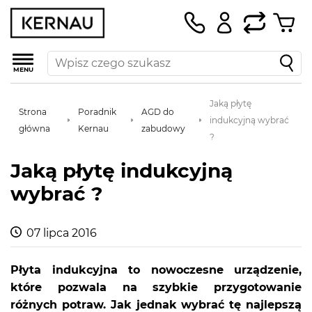
MENU
Jaką płytę
Strona
Poradnik
AGD do
indukcyjną wybrać
główna
Kernau
zabudowy
?
Jaką płytę indukcyjną
wybrać ?
07 lipca 2016
Płyta indukcyjna to nowoczesne urządzenie,
które pozwala na szybkie przygotowanie
różnych potraw. Jak jednak wybrać tę najlepszą