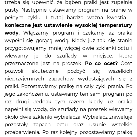
trzeba się upewnić, że bęben pralki jest zupełnie
pusty. Następnie ustawiamy program na pranie w
pełnym cyklu. I tutaj bardzo ważna kwestia –
konieczne jest ustawienie wysokiej temperatury
wody
. Włączamy program i czekamy aż pralka
wypełni się gorącą wodą. Kiedy już tak się stanie
przygotowujemy mniej więcej dwie szklanki octu i
wlewamy je do szuflady w miejsce, które
przeznaczone jest na proszek.
Po co ocet?
Ocet
pozwoli skutecznie pozbyć się wszelkich
nieprzyjemnych zapachów wydostających się z
pralki. Pozostawiamy pralkę na cały cykl prania. Po
jego zakończeniu, ustawiamy ten sam program po
raz drugi. Jednak tym razem, kiedy już pralka
napełni się wodą, do szuflady na proszek wlewamy
około dwie szklanki wybielacza. Wybielacz zniweluje
pozostały zapach octu oraz usunie wszelkie
przebarwienia. Po raz kolejny pozostawiamy pralkę