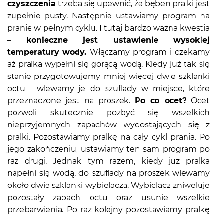
czyszczenia
trzeba się upewnić, że bęben pralki jest
zupełnie pusty. Następnie ustawiamy program na
pranie w pełnym cyklu. I tutaj bardzo ważna kwestia
–
konieczne jest ustawienie wysokiej
temperatury wody.
Włączamy program i czekamy
aż pralka wypełni się gorącą wodą. Kiedy już tak się
stanie przygotowujemy mniej więcej dwie szklanki
octu i wlewamy je do szuflady w miejsce, które
przeznaczone jest na proszek.
Po co ocet?
Ocet
pozwoli skutecznie pozbyć się wszelkich
nieprzyjemnych zapachów wydostających się z
pralki. Pozostawiamy pralkę na cały cykl prania. Po
jego zakończeniu, ustawiamy ten sam program po
raz drugi. Jednak tym razem, kiedy już pralka
napełni się wodą, do szuflady na proszek wlewamy
około dwie szklanki wybielacza. Wybielacz zniweluje
pozostały zapach octu oraz usunie wszelkie
przebarwienia. Po raz kolejny pozostawiamy pralkę