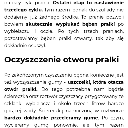
na cały cykl prania.
Ostatni etap to nastawienie
trzeciego cyklu.
Tym razem jednak do szuflady nie
dodajemy już żadnego środka. To pranie pozwoli
bowiem
skutecznie wypłukać bęben pralki
po
wybielaczu i occie. Po tych trzech praniach,
pozostawiamy bęben pralki otwarty, tak aby się
dokładnie osuszył.
Oczyszczenie otworu pralki
Po zakończonym czyszczeniu bębna, konieczne jest
też wyczyszczenie gumy -
uszczelki, która otacza
otwór pralki.
Do tego potrzebna nam będzie
ściereczka oraz roztwór czyszczący przygotowany ze
szklanki wybielacza i około trzech litrów bardzo
gorącej wody. Ściereczką namoczoną w roztworze
bardzo dokładnie przecieramy gumę
. Po czym,
wycieramy gumę ponownie, ale tym razem