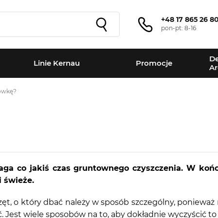
+48 17 865 26 8
pon-pt: 8-16
De
Linie Kernau
Promocje
Ar
ówkę?
aga co jakiś czas gruntownego czyszczenia. W koń
 świeże.
zęt, o który dbać należy w sposób szczególny, ponieważ
 Jest wiele sposobów na to, aby dokładnie wyczyścić to