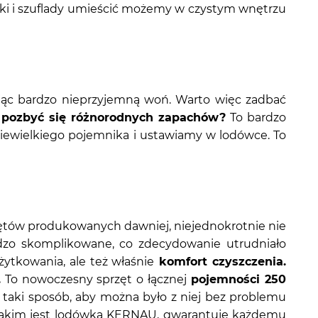
czki i szuflady umieścić możemy w czystym wnętrzu
ając bardzo nieprzyjemną woń. Warto więc zadbać
pozbyć się różnorodnych zapachów?
To bardzo
iewielkiego pojemnika i ustawiamy w lodówce. To
zętów produkowanych dawniej, niejednokrotnie nie
zo skomplikowane, co zdecydowanie utrudniało
żytkowania, ale też właśnie
komfort czyszczenia.
.
To nowoczesny sprzęt o łącznej
pojemności 250
w taki sposób, aby można było z niej bez problemu
e jakim jest lodówka KERNAU, gwarantuje każdemu