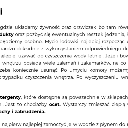
i
gdzie układamy żywność oraz drzwiczek bo tam równ
odukty
oraz pozbyć się ewentualnych resztek jedzenia, k
ć będziemy osobno. Mycie lodówki najlepiej rozpocząć
ą bardzo dokładnie z wykorzystaniem odpowiedniego d
jlepiej używać do czyszczenia wody letniej. Jeżeli bo
wnętrzu posiada wiele załamań i zakamarków, na co 
trzeba koniecznie usunąć. Po umyciu komory możemy
przypadku czyszczenia wnętrza. Po wyczyszczeniu wn
tergenty
, które dostępne są powszechnie w sklepach
i. Jest to chociażby
ocet.
Wystarczy zmieszać ciepłą 
chy i zabrudzenia.
i, najpierw najlepiej zamoczyć je w wodzie z płynem do 