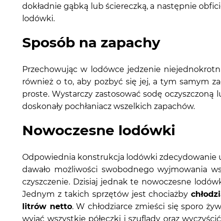
dokładnie gąbką lub ściereczką, a następnie obfi
lodówki.
Sposób na zapachy
Przechowując w lodówce jedzenie niejednokrotni
również o to, aby pozbyć się jej, a tym samym 
proste. Wystarczy zastosować sodę oczyszczoną 
doskonały pochłaniacz wszelkich zapachów.
Nowoczesne lodówki
Odpowiednia konstrukcja lodówki zdecydowanie uł
dawało możliwości swobodnego wyjmowania wsz
czyszczenie. Dzisiaj jednak te nowoczesne lodówk
Jednym z takich sprzętów jest chociażby
chłodz
litrów netto
. W chłodziarce zmieści się sporo ży
wyjąć wszystkie półeczki i szuflady oraz wyczy