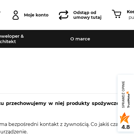
Ko
0
Odstąp od
Moje konto
pu
umowy tutaj
weloper &
O marce
chitekt
SPRAWDŹ OPINIE
cu przechowujemy w niej produkty spożywcze.
 ma bezpośredni kontakt z żywnością. Co jakiś czas
4.8
 urządzenie.