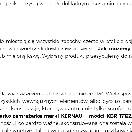
cie spłukać czystą wodą. Po dokładnym osuszeniu, półe
e mieszają się wszystkie zapachy, często w efekcie d
zachować wnętrze lodówki zawsze świeże.
Jak możemy 
lub mieloną kawę. Wybrany produkt przesypujemy do n
atwia czyszczenie – to wiadomo nie od dziś. Wiele spr
ystkich wewnętrznych elementów, albo było to bard
i to konstrukcje, które gwarantują nie tylko komfort u
iarko-zamrażarka marki KERNAU – model KBR 17122
wności. I co bardzo ważne, skonstruowana ona została 
ścić całe wnętrze. Tak nowoczesne rozwiązanie użytkow