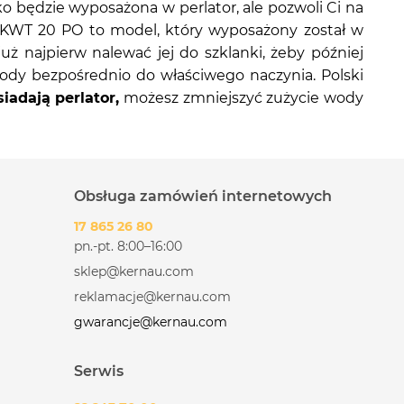
lko będzie wyposażona w perlator, ale pozwoli Ci na
u KWT 20 PO to model, który wyposażony został w
uż najpierw nalewać jej do szklanki, żeby później
ody bezpośrednio do właściwego naczynia. Polski
iadają perlator,
możesz zmniejszyć zużycie wody
Obsługa zamówień internetowych
17 865 26 80
pn.-pt. 8:00–16:00
sklep@kernau.com
reklamacje@kernau.com
gwarancje@kernau.com
Serwis