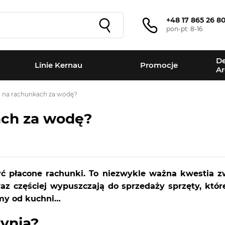
+48 17 865 26 8
pon-pt: 8-16
De
Linie Kernau
Promocje
Ar
ć na rachunkach za wodę?
ach za wodę?
ć płacone rachunki. To niezwykle ważna kwestia zw
az częściej wypuszczają do sprzedaży sprzęty, któ
jmy od kuchni…
ynia?