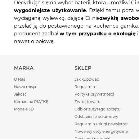
Decydując się na wybór baterii, która umożliwi Ci
wygodniejsze użytkowanie
. Dzięki temu poza 
wyciąganą wylewkę, dającą Ci nie
zwykłą swobo
przelać ją do postawionego na kuchence garnka,
producent zadbał
w tym przypadku o ekologię
i
nawet o połowę.
MARKA
SKLEP
O Nas
Jak kupować
Nasza misja
Regulamin
Jakość
Polityka prywatności
Kernau na PIĄTKĘ
Zwrot towaru
Modele 3D
Odbiór zużytego sprzętu
Odstąpienie od umowy
Regulamin usługi newsletter
Nowe etykiety energetyczne
Dostawa i płatność