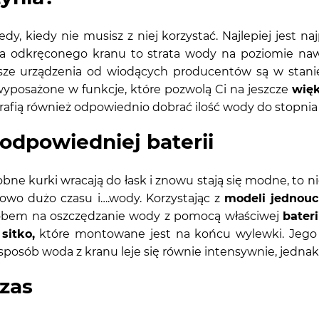
dy, kiedy nie musisz z niej korzystać. Najlepiej jest 
a odkręconego kranu to strata wody na poziomie nawe
e urządzenia od wiodących producentów są w stanie 
wyposażone w funkcje, które pozwolą Ci na jeszcze
więk
fią również odpowiednio dobrać ilość wody do stopnia
odpowiedniej baterii
ne kurki wracają do łask i znowu stają się modne, to n
owo dużo czasu i….wody. Korzystając z
modeli
jednou
sobem na oszczędzanie wody z pomocą właściwej
bateri
sitko,
które montowane jest na końcu wylewki. Jego
osób woda z kranu leje się równie intensywnie, jednak 
zas