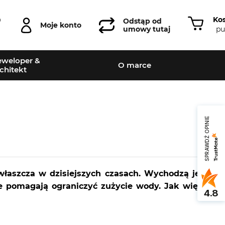
Ko
0
Odstąp od
Moje konto
pu
umowy tutaj
weloper &
O marce
chitekt
SPRAWDŹ OPINIE
łaszcza w dzisiejszych czasach. Wychodzą jej
re pomagają ograniczyć zużycie wody. Jak więc
4.8