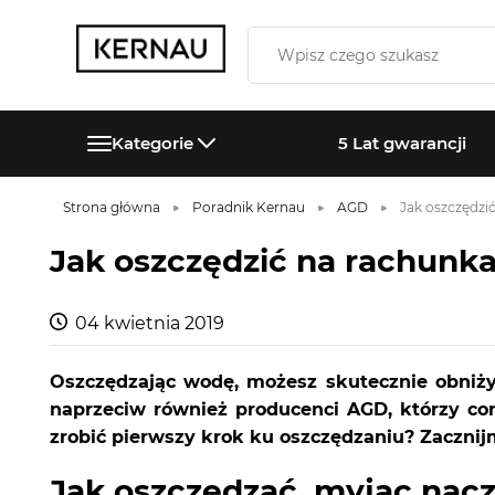
Kategorie
5 Lat gwarancji
Strona główna
Poradnik Kernau
AGD
Jak oszczędzi
Jak oszczędzić na rachunk
04 kwietnia 2019
Oszczędzając wodę, możesz skutecznie obniży
naprzeciw również producenci AGD, którzy cor
zrobić pierwszy krok ku oszczędzaniu? Zaczni
Jak oszczędzać, myjąc nacz