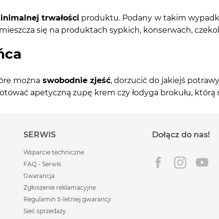
nimalnej trwałości
produktu. Podany w takim wypadku 
mieszcza się na produktach sypkich, konserwach, czeko
ńca
tóre można
swobodnie zjeść
, dorzucić do jakiejś potra
gotować apetyczną zupę krem czy łodyga brokułu, któr
SERWIS
Dołącz do nas!
Wsparcie techniczne
FAQ - Serwis
Gwarancja
Zgłoszenie reklamacyjne
Regulamin 5-letniej gwarancji
Sieć sprzedaży