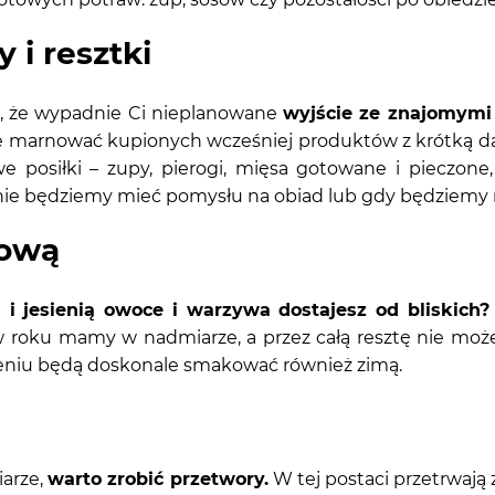
 i resztki
ę, że wypadnie Ci nieplanowane
wyjście ze znajomymi
nie marnować kupionych wcześniej produktów z krótką da
osiłki – zupy, pierogi, mięsa gotowane i pieczone, 
 nie będziemy mieć pomysłu na obiad lub gdy będziemy
nową
i jesienią owoce i warzywa dostajesz od bliskich?
 roku mamy w nadmiarze, a przez całą resztę nie możem
ożeniu będą doskonale smakować również zimą.
arze,
warto zrobić przetwory.
W tej postaci przetrwają 