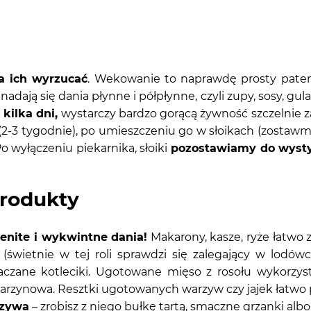
a ich wyrzucać
. Wekowanie to naprawdę prosty paten
nadają się dania płynne i półpłynne, czyli zupy, sosy, gula
kilka dni,
wystarczy bardzo gorącą żywność szczelnie
-3 tygodnie), po umieszczeniu go w słoikach (zostawmy 
o wyłączeniu piekarnika, słoiki
pozostawiamy do wysty
produkty
nite i wykwintne dania!
Makarony, kasze, ryże łatwo 
(świetnie w tej roli sprawdzi się zalegający w lodów
aczane kotleciki. Ugotowane mięso z rosołu wykorzy
rzynowa. Resztki ugotowanych warzyw czy jajek łatwo 
czywa
– zrobisz z niego bułkę tartą, smaczne grzanki albo