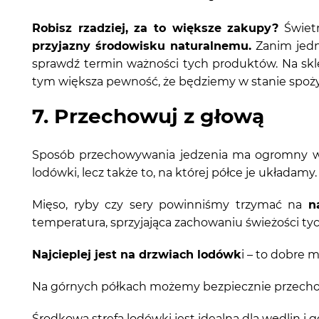
Robisz rzadziej, za to większe zakupy?
Świetn
przyjazny środowisku naturalnemu.
Zanim jedn
sprawdź termin ważności tych produktów. Na skle
tym większa pewność, że będziemy w stanie spoż
7. Przechowuj z głową
Sposób przechowywania jedzenia ma ogromny 
lodówki, lecz także to, na której półce je układamy.
Mięso, ryby czy sery powinniśmy trzymać na
n
temperatura, sprzyjająca zachowaniu świeżości ty
Najcieplej jest na drzwiach lodówk
i – to dobre m
Na górnych półkach możemy bezpiecznie przech
Środkowa strefa lodówki jest idealna dla wędlin i 