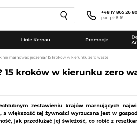
+48 17 865 26 8
pon-pt: 8-16
De
Linie Kernau
Promocje
Ar
k nie marnować jedzenia? 15 kroków w kierunku zero waste
? 15 kroków w kierunku zero w
iechlubnym zestawieniu krajów marnujących naj
a, a większość tej żywności wyrzucana jest w gos
ć, jak przedłużać jej świeżość, co robić z resztkam