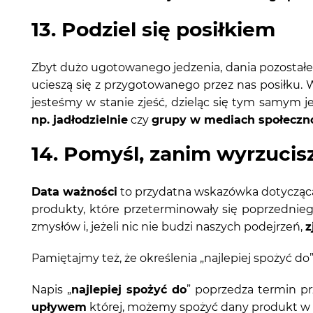
13. Podziel się posiłkiem
Zbyt dużo ugotowanego jedzenia, dania pozostałe
ucieszą się z przygotowanego przez nas posiłku. 
jesteśmy w stanie zjeść, dzieląc się tym samym 
np. jadłodzielnie
czy
grupy w mediach społeczn
14. Pomyśl, zanim wyrzucis
Data ważności
to przydatna wskazówka dotycząca t
produkty, które przeterminowały się poprzedniego
zmysłów i, jeżeli nic nie budzi naszych podejrzeń,
z
Pamiętajmy też, że określenia „najlepiej spożyć do” 
Napis „
najlepiej spożyć do
” poprzedza termin pr
upływem
której, możemy spożyć dany produkt w p