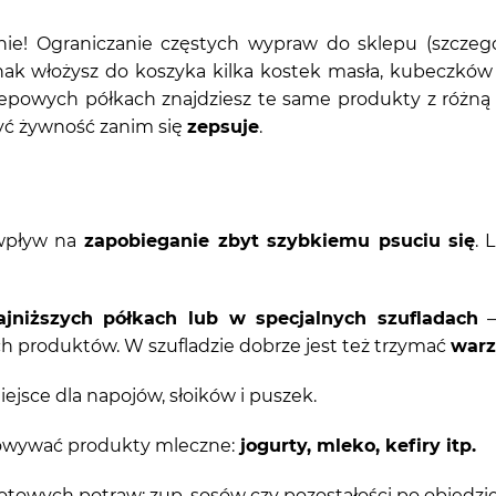
ie! Ograniczanie częstych wypraw do sklepu (szcze
ak włożysz do koszyka kilka kostek masła, kubeczków
powych półkach znajdziesz te same produkty z różną d
yć żywność zanim się
zepsuje
.
wpływ na
zapobieganie zbyt szybkiemu psuciu się
. 
ajniższych półkach lub w specjalnych szufladach
–
ch produktów. W szufladzie dobrze jest też trzymać
warz
iejsce dla napojów, słoików i puszek.
owywać produkty mleczne:
jogurty, mleko, kefiry itp.
gotowych potraw: zup, sosów czy pozostałości po obiedzie 