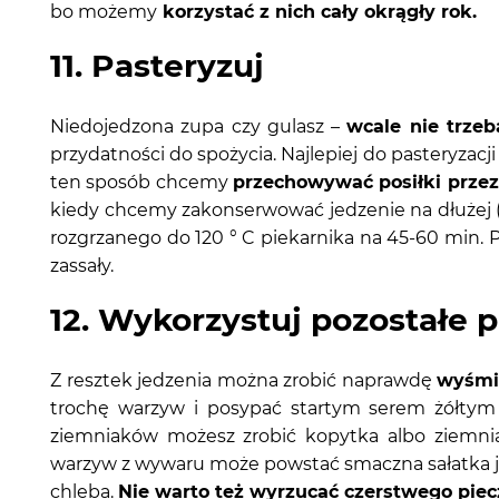
bo możemy
korzystać z nich cały okrągły rok.
11. Pasteryzuj
Niedojedzona zupa czy gulasz –
wcale nie trzeb
przydatności do spożycia. Najlepiej do pasteryzacji 
ten sposób chcemy
przechowywać posiłki przez 
kiedy chcemy zakonserwować jedzenie na dłużej (2
rozgrzanego do 120 ° C piekarnika na 45-60 min. P
zassały.
12. Wykorzystuj pozostałe 
Z resztek jedzenia można zrobić naprawdę
wyśmie
trochę warzyw i posypać startym serem żółtym 
ziemniaków możesz zrobić kopytka albo ziemni
warzyw z wywaru może powstać smaczna sałatka ja
chleba.
Nie warto też wyrzucać czerstwego pie