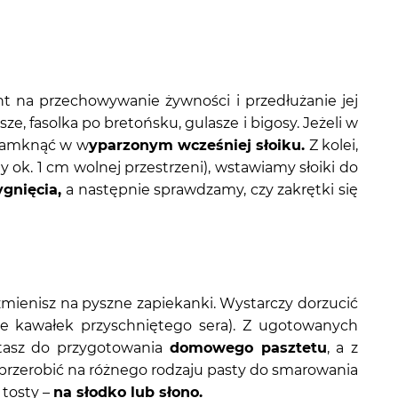
t na przechowywanie żywności i przedłużanie jej
sze, fasolka po bretońsku, gulasze i bigosy. Jeżeli w
 zamknąć w w
yparzonym wcześniej słoiku.
Z kolei,
ok. 1 cm wolnej przestrzeni), wstawiamy słoiki do
gnięcia,
a następnie sprawdzamy, czy zakrętki się
zmienisz na pyszne zapiekanki. Wystarczy dorzucić
ce kawałek przyschniętego sera). Z ugotowanych
stasz do przygotowania
domowego pasztetu
, a z
przerobić na różnego rodzaju pasty do smarowania
 tosty –
na słodko lub słono.