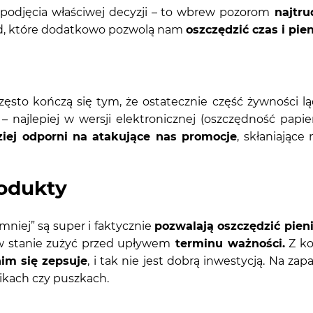
podjęcia właściwej decyzji – to wbrew pozorom
najtru
ad, które dodatkowo pozwolą nam
oszczędzić czas i pie
ęsto kończą się tym, że ostatecznie część żywności l
– najlepiej w wersji elektronicznej (oszczędność pap
iej odporni na atakujące nas promocje
, skłaniając
rodukty
 mniej” są super i faktycznie
pozwalają oszczędzić pien
w stanie zużyć przed upływem
terminu ważności.
Z ko
nim się zepsuje
, i tak nie jest dobrą inwestycją. Na za
ikach czy puszkach.