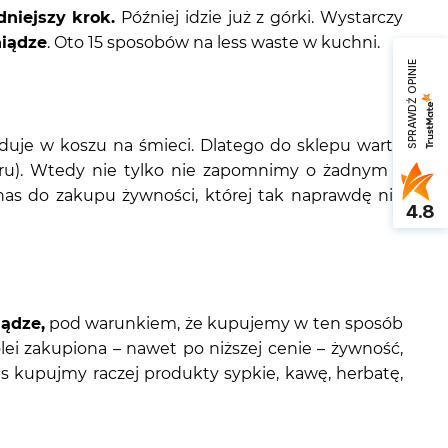
dniejszy krok.
Później idzie już z górki. Wystarczy
niądze
. Oto 15 sposobów na less waste w kuchni.
SPRAWDŹ OPINIE
ąduje w koszu na śmieci. Dlatego do sklepu warto
ieru). Wtedy nie tylko nie zapomnimy o żadnym z
e nas do zakupu żywności, której tak naprawdę nie
4.8
iądze,
pod warunkiem, że kupujemy w ten sposób
lei zakupiona – nawet po niższej cenie – żywność,
pas kupujmy raczej produkty sypkie, kawę, herbatę,