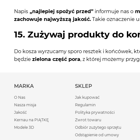
Napis
„najlepiej spożyć przed”
informuje nas o
mi
zachowuje najwyższą jakość.
Takie oznaczenie u
15. Zużywaj produkty do ko
Do kosza wyrzucamy sporo resztek i końcówek, k
będzie
zielona część pora
, z której możemy przy
MARKA
SKLEP
O Nas
Jak kupować
Nasza misja
Regulamin
Jakość
Polityka prywatności
Kernau na PIĄTKĘ
Zwrot towaru
Modele 3D
Odbiór zużytego sprzętu
Odstąpienie od umowy