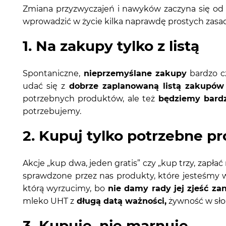
Zmiana przyzwyczajeń i nawyków zaczyna się od 
wprowadzić w życie kilka naprawdę prostych zas
1. Na zakupy tylko z listą
Spontaniczne,
nieprzemyślane zakupy
bardzo cz
udać się z
dobrze zaplanowaną listą zakupów
potrzebnych produktów, ale też
będziemy bardz
potrzebujemy.
2. Kupuj tylko potrzebne p
Akcje „kup dwa, jeden gratis” czy „kup trzy, zapłać
sprawdzone przez nas produkty, które jesteśmy 
którą wyrzucimy, bo
nie damy rady jej zjeść za
mleko UHT z
długą datą ważności,
żywność w sło
3. Kupuję, nie marnuję