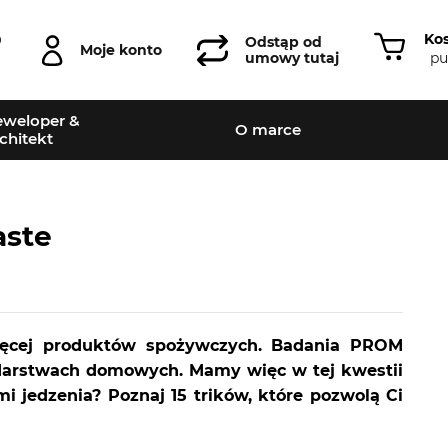
Ko
0
Odstąp od
Moje konto
pu
umowy tutaj
weloper &
O marce
chitekt
aste
więcej produktów spożywczych. Badania PROM
podarstwach domowych. Mamy więc w tej kwestii
i jedzenia? Poznaj 15 trików, które pozwolą Ci