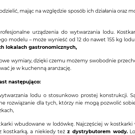
ielić, mając na względzie sposób ich działania oraz mo
rofesjonalne urządzenia do wytwarzania lodu. Kostk
nego modelu – może wynieść od 12 do nawet 155 kg lod
ych lokalach gastronomicznych,
we wymiary, dzięki czemu możemy swobodnie przechow
ować je w kuchenną aranżację.
st następująco:
twarzania lodu o stosunkowo prostej konstrukcji. S
ne rozwiązanie dla tych, którzy nie mogą pozwolić sobi
zkach,
tkarki wbudowane w lodówkę. Najczęściej w kostkark
 kostkarką, a niekiedy też
z
dystrybutorem wody
.
Lo