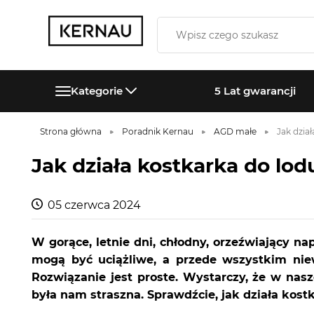
Kategorie
5 Lat gwarancji
Strona główna
Poradnik Kernau
AGD małe
Jak dzia
Jak działa kostkarka do lod
05 czerwca 2024
W gorące, letnie dni, chłodny, orzeźwiający n
mogą być uciążliwe, a przede wszystkim niew
Rozwiązanie jest proste. Wystarczy, że w nas
była nam straszna. Sprawdźcie, jak działa kost