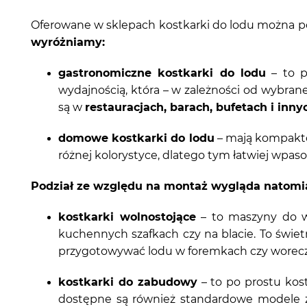
Oferowane w sklepach kostkarki do lodu można podz
wyróżniamy:
gastronomiczne kostkarki do lodu
– to p
wydajnością, która – w zależności od wybra
są w
restauracjach, barach, bufetach i inn
domowe kostkarki do lodu
– mają kompakto
różnej kolorystyce, dlatego tym łatwiej wpas
Podział ze względu na montaż wygląda natomia
kostkarki wolnostojące
– to maszyny do wy
kuchennych szafkach czy na blacie. To świet
przygotowywać lodu w foremkach czy worec
kostkarki do zabudowy
– to po prostu kos
dostępne są również standardowe modele z