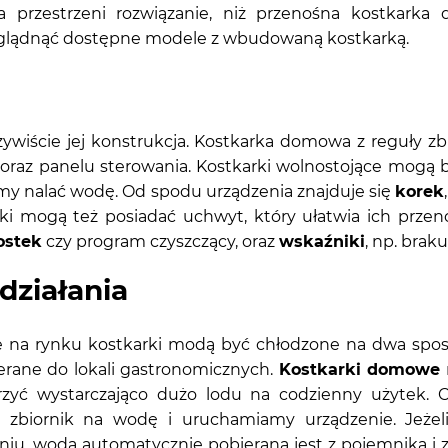
 przestrzeni rozwiązanie, niż przenośna kostkarka
zeglądnąć dostępne modele z wbudowaną kostkarką.
czywiście jej konstrukcja. Kostkarka domowa z reguły 
, oraz panelu sterowania. Kostkarki wolnostojące mog
my nalać wodę. Od spodu urządzenia znajduje się
korek
i mogą też posiadać uchwyt, który ułatwia ich przeno
ostek
czy program czyszczący, oraz
wskaźniki
, np. brak
działania
e na rynku kostkarki modą być chłodzone na dwa spos
erane do lokali gastronomicznych.
Kostkarki domowe
orzyć wystarczająco dużo lodu na codzienny użytek.
amy zbiornik na wodę i uruchamiamy urządzenie. Jeż
niu, woda automatycznie pobierana jest z pojemnika i 