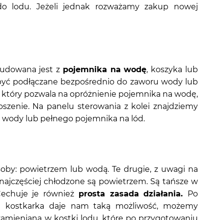
 do lodu. Jeżeli jednak rozważamy zakup nowej
zbudowana jest z
pojemnika na wodę
, koszyka lub
ą być podłączane bezpośrednio do zaworu wody lub
, który pozwala na opróżnienie pojemnika na wodę,
szenie. Na panelu sterowania z kolei znajdziemy
u wody lub pełnego pojemnika na lód.
oby: powietrzem lub wodą. Te drugie, z uwagi na
najczęściej chłodzone są powietrzem. Są tańsze w
 Cechuje je również
prosta zasada działania
.
Po
eli kostkarka daje nam taką możliwość, możemy
zamieniana w kostki lodu, które po przygotowaniu