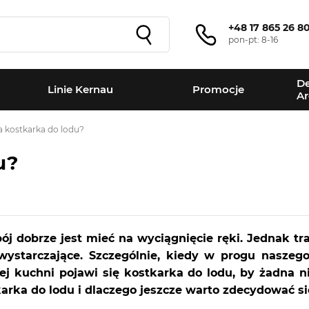
+48 17 865 26 8
pon-pt: 8-16
De
Linie Kernau
Promocje
Ar
ła kostkarka do lodu?
u?
apój dobrze jest mieć na wyciągnięcie ręki. Jednak
ystarczające. Szczególnie, kiedy w progu naszego
zej kuchni pojawi się kostkarka do lodu, by żadna n
karka do lodu i dlaczego jeszcze warto zdecydować się