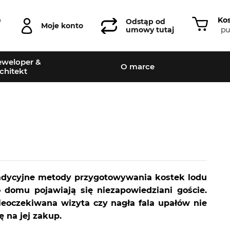
Ko
0
Odstąp od
Moje konto
pu
umowy tutaj
weloper &
O marce
chitekt
 tradycyjne metody przygotowywania kostek lodu
 domu pojawiają się niezapowiedziani goście.
ieoczekiwana wizyta czy nagła fala upałów nie
 na jej zakup.