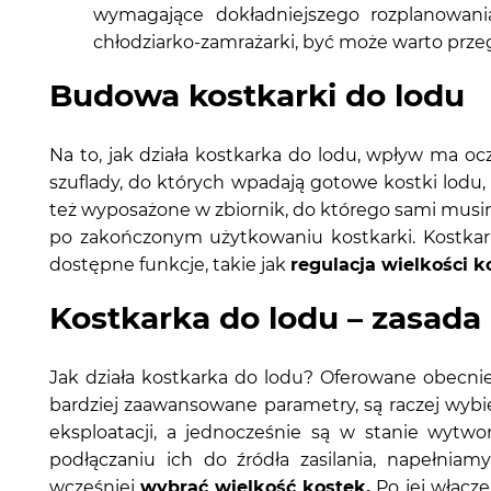
wymagające dokładniejszego rozplanowania
chłodziarko-zamrażarki, być może warto pr
Budowa kostkarki do lodu
Na to, jak działa kostkarka do lodu, wpływ ma o
szuflady, do których wpadają gotowe kostki lodu
też wyposażone w zbiornik, do którego sami musi
po zakończonym użytkowaniu kostkarki. Kostkark
dostępne funkcje, takie jak
regulacja wielkości k
Kostkarka do lodu – zasada 
Jak działa kostkarka do lodu? Oferowane obecni
bardziej zaawansowane parametry, są raczej wybi
eksploatacji, a jednocześnie są w stanie wytw
podłączaniu ich do źródła zasilania, napełni
wcześniej
wybrać wielkość kostek
.
Po jej włącze