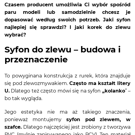
Czasem producent umożliwia Ci wybór spośród
paru modeli lub samodzielnie chcesz je
dopasować według swoich potrzeb. Jaki syfon
najlepiej się sprawdzi? I jaki korek do zlewu
wybrać?
Syfon do zlewu – budowa i
przeznaczenie
To powyginana konstrukcja z rurek, która znajduje
się pod zlewozmywakiem.
Często ma kształt litery
U.
Dlatego też często mówi się na syfon
„kolanko
” –
bo tak wygląda.
Jego estetyka nie ma aż takiego znaczenia,
ponieważ montujemy
syfon pod zlewem, w
szafce.
Dlatego najczęściej jest zrobiony z tworzywa
PVC (mylnie zapisywanego jako PCV). Ten materiał