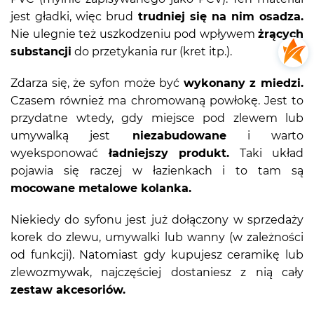
jest gładki, więc brud
trudniej się na nim osadza.
Nie ulegnie też uszkodzeniu pod wpływem
żrących
substancji
do przetykania rur (kret itp.).
Zdarza się, że syfon może być
wykonany z miedzi.
Czasem również ma chromowaną powłokę. Jest to
przydatne wtedy, gdy miejsce pod zlewem lub
umywalką jest
niezabudowane
i warto
wyeksponować
ładniejszy produkt.
Taki układ
pojawia się raczej w łazienkach i to tam są
mocowane metalowe kolanka.
Niekiedy do syfonu jest już dołączony w sprzedaży
korek do zlewu, umywalki lub wanny (w zależności
od funkcji). Natomiast gdy kupujesz ceramikę lub
zlewozmywak, najczęściej dostaniesz z nią cały
zestaw akcesoriów.