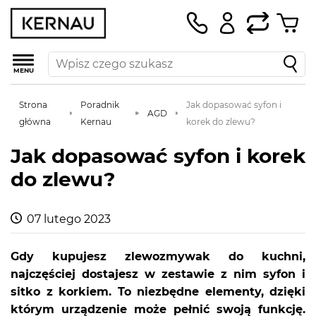
MENU
Strona
Poradnik
Jak dopasować syfon i
AGD
główna
Kernau
korek do zlewu?
Jak dopasować syfon i korek
do zlewu?
07 lutego 2023
Gdy kupujesz zlewozmywak do kuchni,
najczęściej dostajesz w zestawie z nim syfon i
sitko z korkiem. To niezbędne elementy, dzięki
którym urządzenie może pełnić swoją funkcję.