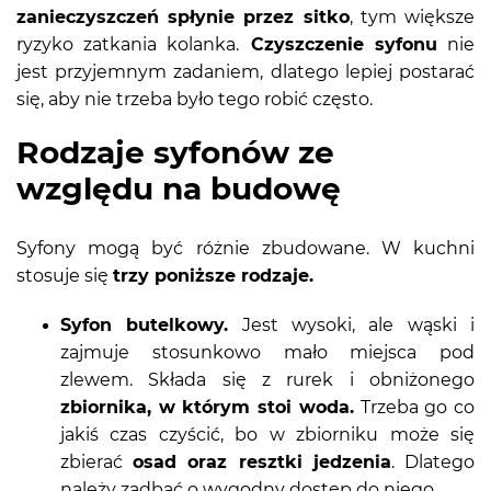
zanieczyszczeń spłynie przez sitko
, tym większe
ryzyko zatkania kolanka.
Czyszczenie syfonu
nie
jest przyjemnym zadaniem, dlatego lepiej postarać
się, aby nie trzeba było tego robić często.
Rodzaje syfonów ze
względu na budowę
Syfony mogą być różnie zbudowane. W kuchni
stosuje się
trzy poniższe rodzaje.
Syfon butelkowy.
Jest wysoki, ale wąski i
zajmuje stosunkowo mało miejsca pod
zlewem. Składa się z rurek i obniżonego
zbiornika, w którym stoi woda.
Trzeba go co
jakiś czas czyścić, bo w zbiorniku może się
zbierać
osad oraz resztki jedzenia
. Dlatego
należy zadbać o wygodny dostęp do niego.