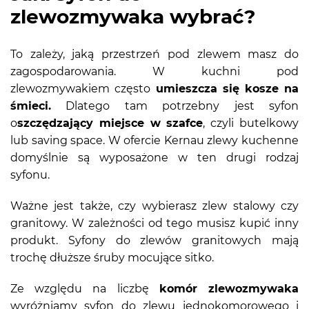
zlewozmywaka wybrać?
To zależy, jaką przestrzeń pod zlewem masz do
zagospodarowania. W kuchni pod
zlewozmywakiem często
umieszcza się kosze na
śmieci.
Dlatego tam potrzebny jest syfon
o
szczędzający miejsce w szafce
, czyli butelkowy
lub saving space. W ofercie Kernau zlewy kuchenne
domyślnie są wyposażone w ten drugi rodzaj
syfonu.
Ważne jest także, czy wybierasz zlew stalowy czy
granitowy. W zależności od tego musisz kupić inny
produkt. Syfony do zlewów granitowych mają
trochę dłuższe śruby mocujące sitko.
Ze względu na liczbę
komór zlewozmywaka
wyróżniamy syfon do zlewu jednokomorowego i