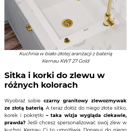
Kuchnia w biało-złotej aranżacji z baterią
Kernau KWT 27 Gold
Sitka i korki do zlewu w
różnych kolorach
Wyobraź sobie
czarny granitowy zlewozmywak
ze złotą baterią
. A teraz dołóż do niego złote sitko,
korek i pokrętło
– taka wizja wygląda ciekawie,
prawda?
Jeśli chcesz spersonalizować swój zlew w
kuchni, Kernau Ci to umożliwia. Dopasuj do niego