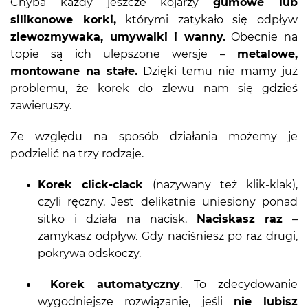
Chyba każdy jeszcze kojarzy
gumowe lub
silikonowe korki,
którymi zatykało się odpływ
zlewozmywaka, umywalki i wanny.
Obecnie na
topie są ich ulepszone wersje –
metalowe,
montowane na stałe.
Dzięki temu nie mamy już
problemu, że korek do zlewu nam się gdzieś
zawieruszy.
Ze względu na sposób działania możemy je
podzielić na trzy rodzaje.
Korek click-clack
(nazywany też klik-klak),
czyli ręczny. Jest delikatnie uniesiony ponad
sitko i działa na nacisk.
Naciskasz raz
–
zamykasz odpływ. Gdy naciśniesz po raz drugi,
pokrywa odskoczy.
Korek automatyczny
. To zdecydowanie
wygodniejsze rozwiązanie, jeśli
nie lubisz