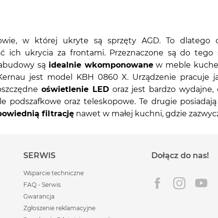
wie, w której ukryte są sprzęty AGD. To dlatego
ość ich ukrycia za frontami. Przeznaczone są do te
zabudowy są
idealnie wkomponowane
w meble kuchenn
rnau jest model KBH 0860 X. Urządzenie pracuje jak
ooszczędne
oświetlenie LED
oraz jest bardzo wydajne, 
le podszafkowe oraz teleskopowe. Te drugie posiadaj
owiednią filtrację
nawet w małej kuchni, gdzie zazwycz
SERWIS
Dołącz do nas!
Wsparcie techniczne
FAQ - Serwis
Gwarancja
Zgłoszenie reklamacyjne