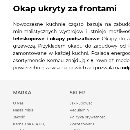
Okap ukryty za frontami
Nowoczesne kuchnie często bazują na zabudo
minimalistycznych wystrojów i istnieje możliw
teleskopowe i okapy podszafkowe
. Okapy do 
grzewczą. Przykładem okapu do zabudowy od Ke
zamontowane w każdej kuchni. Posiada energ
asortymencie Kernau znajdują się również mode
powierzchnię zasysania powietrza i pozwala na
odp
MARKA
SKLEP
O Nas
Jak kupować
Nasza misja
Regulamin
Jakość
Polityka prywatności
Kernau na PIĄTKĘ
Zwrot towaru