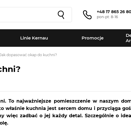
+48 17 865 26 8
pon-pt: 8-16
De
Linie Kernau
Promocje
Ar
Jak dopasować okap do kuchni?
chni?
hni. To najważniejsze pomieszczenie w naszym do
to właśnie kuchnia jest sercem domu i przyciąga gośc
 więc zadbać o jej każdy detal. Szczególnie o id
olę.