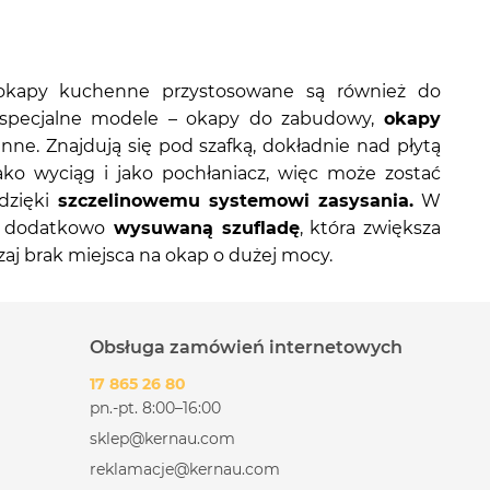
 okapy kuchenne przystosowane są również do
go specjalne modele – okapy do zabudowy,
okapy
e. Znajdują się pod szafką, dokładnie nad płytą
o wyciąg i jako pochłaniacz, więc może zostać
dzięki
szczelinowemu systemowi zasysania.
W
ą dodatkowo
wysuwaną szufladę
, która zwiększa
aj brak miejsca na okap o dużej mocy.
Obsługa zamówień internetowych
17 865 26 80
pn.-pt. 8:00–16:00
sklep@kernau.com
reklamacje@kernau.com