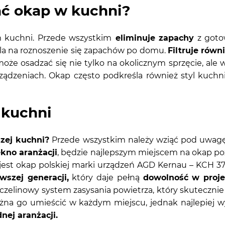
ć okap w kuchni?
kuchni. Przede wszystkim
eliminuje zapachy
z gotow
ala na roznoszenie się zapachów po domu.
Filtruje równ
może osadzać się nie tylko na okolicznym sprzęcie, al
ądzeniach. Okap często podkreśla również styl kuchn
 kuchni
zej kuchni?
Przede wszystkim należy wziąć pod uwagę 
kno aranżacji
, będzie najlepszym miejscem na okap po
st okap polskiej marki urządzeń AGD Kernau – KCH 3760
szej generacji,
który daje pełną
dowolność w proj
zczelinowy system zasysania powietrza, który skuteczni
na go umieścić w każdym miejscu, jednak najlepiej 
ej aranżacji.