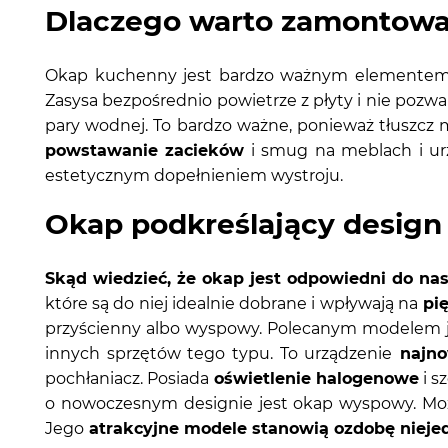
Dlaczego warto zamontowa
Okap kuchenny jest bardzo ważnym elementem 
Zasysa bezpośrednio powietrze z płyty i nie pozw
pary wodnej. To bardzo ważne, ponieważ tłuszcz 
powstawanie zacieków
i smug na meblach i urz
estetycznym dopełnieniem wystroju.
Okap podkreślający design
Skąd wiedzieć, że okap jest odpowiedni do nas
które są do niej idealnie dobrane i wpływają na
pię
przyścienny albo wyspowy. Polecanym modelem je
innych sprzętów tego typu. To urządzenie
najnow
pochłaniacz. Posiada
oświetlenie halogenowe
i s
o nowoczesnym designie jest okap wyspowy. Moż
Jego
atrakcyjne modele stanowią ozdobę niejedn