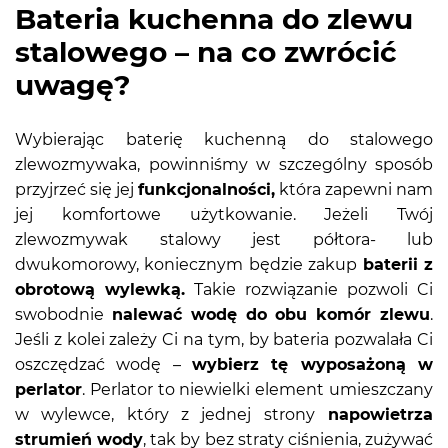
Bateria kuchenna do zlewu
stalowego – na co zwrócić
uwagę?
Wybierając baterię kuchenną do stalowego
zlewozmywaka, powinniśmy w szczególny sposób
przyjrzeć się jej
funkcjonalności,
która zapewni nam
jej komfortowe użytkowanie. Jeżeli Twój
zlewozmywak stalowy jest półtora- lub
dwukomorowy, koniecznym będzie zakup
baterii z
obrotową wylewką.
Takie rozwiązanie pozwoli Ci
swobodnie
nalewać wodę do obu komór zlewu
.
Jeśli z kolei zależy Ci na tym, by bateria pozwalała Ci
oszczędzać wodę –
wybierz tę wyposażoną w
perlator
. Perlator to niewielki element umieszczany
w wylewce, który z jednej strony
napowietrza
strumień wody
, tak by bez straty ciśnienia, zużywać