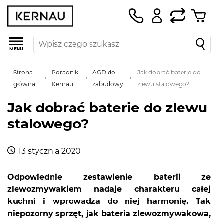
MENU
Strona
Poradnik
AGD do
Jak dobrać baterie do
główna
Kernau
zabudowy
zlewu stalowego?
Jak dobrać baterie do zlewu
stalowego?
13 stycznia 2020
Odpowiednie zestawienie baterii ze
zlewozmywakiem nadaje charakteru całej
kuchni i wprowadza do niej harmonię. Tak
niepozorny sprzęt, jak bateria zlewozmywakowa,