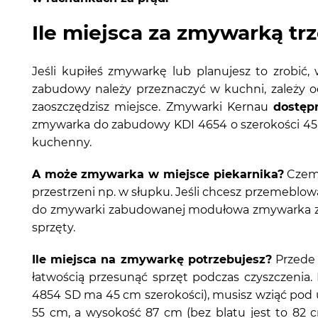
Ile miejsca za zmywarką tr
Jeśli kupiłeś zmywarkę lub planujesz to zrobić,
zabudowy należy przeznaczyć w kuchni, zależy 
zaoszczędzisz miejsce. Zmywarki Kernau
dostęp
zmywarka do zabudowy KDI 4654 o szerokości 45
kuchenny.
A może zmywarka w miejsce piekarnika?
Czemu
przestrzeni np. w słupku. Jeśli chcesz przemeblow
do zmywarki zabudowanej modułowa zmywarka 
sprzęty.
Ile miejsca na zmywarkę potrzebujesz?
Przede 
łatwością przesunąć sprzęt podczas czyszczenia.
4854 SD ma 45 cm szerokości), musisz wziąć pod
55 cm, a wysokość 87 cm (bez blatu jest to 82 