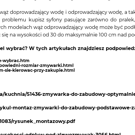
ąż doprowadzający wodę i odprowadzający wodę, a także
roblemu kupisz syfony pasujące zarówno do pralek, 
h modelach wąż odprowadzający wodę może być podłą
 się na wysokości od 30 do maksymalnie 100 cm nad po
el wybrać? W tych artykułach znajdziesz podpowiedz
e-wybrac.htm
powiedni-rozmiar-zmywarki.html
-sie-kierowac-przy-zakupie.html
nia/kuchnia/51436-zmywarka-do-zabudowy-optymalni
artykul-montaz-zmywarki-do-zabudowy-podstawowe-z
y/1083/rysunek_montazowy.pdf
j-wysokosci-odplyw-pod-zlewozmywak-3056.html