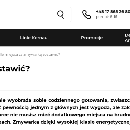
+48 17 865 26 8
pon-pt: 8-16
De
Linie Kernau
Promocje
Ar
Ile miejsca za zmywarką zostawić?
stawić?
ie wyobraża sobie codziennego gotowania, zwłaszc
 pewnością jednym z głównych jest wygoda, ale zak
warce nie musisz mieć dodatkowego miejsca na brudne
kach. Zmywarka dzięki wysokiej klasie energetycznej