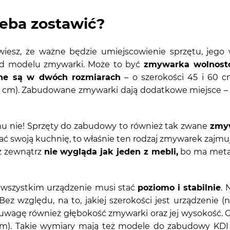
zeba zostawić?
 wiesz, że ważne będzie umiejscowienie sprzętu, jego 
od modelu zmywarki. Może to być
zmywarka wolnosto
ne są w dwóch rozmiarach
– o szerokości 45 i 60 c
 cm). Zabudowane zmywarki dają dodatkowe miejsce – 
 nie! Sprzęty do zabudowy to również tak zwane
zmy
ać swoją kuchnię, to właśnie ten rodzaj zmywarek zajmuj
z zewnątrz
nie wygląda jak jeden z mebli,
bo ma metal
wszystkim urządzenie musi stać
poziomo i stabilnie
. 
 Bez względu, na to, jakiej szerokości jest urządzen
 uwagę również głębokość zmywarki oraz jej wysokość
cm). Takie wymiary mają też modele do zabudowy KDI 