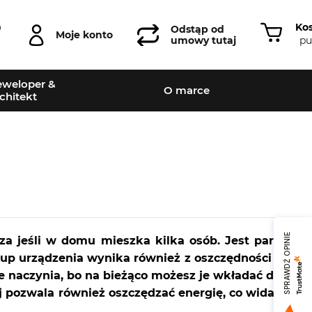
Ko
0
Odstąp od
Moje konto
pu
umowy tutaj
weloper &
O marce
chitekt
SPRAWDŹ OPINIE
za jeśli w domu mieszka kilka osób. Jest parę
up urządzenia wynika również z oszczędności –
 naczynia, bo na bieżąco możesz je wkładać do
 pozwala również oszczędzać energię, co widać