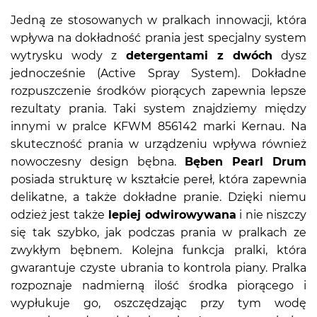
Jedną ze stosowanych w pralkach innowacji, która
wpływa na dokładność prania jest specjalny system
wytrysku wody z
detergentami z dwóch
dysz
jednocześnie (Active Spray System). Dokładne
rozpuszczenie środków piorących zapewnia lepsze
rezultaty prania. Taki system znajdziemy między
innymi w pralce KFWM 856142 marki Kernau. Na
skuteczność prania w urządzeniu wpływa również
nowoczesny design bębna.
Bęben Pearl Drum
posiada strukturę w kształcie pereł, która zapewnia
delikatne, a także dokładne pranie. Dzięki niemu
odzież jest także
lepiej odwirowywana
i nie niszczy
się tak szybko, jak podczas prania w pralkach ze
zwykłym bębnem. Kolejna funkcja pralki, która
gwarantuje czyste ubrania to kontrola piany. Pralka
rozpoznaje nadmierną ilość środka piorącego i
wypłukuje go, oszczędzając przy tym wodę