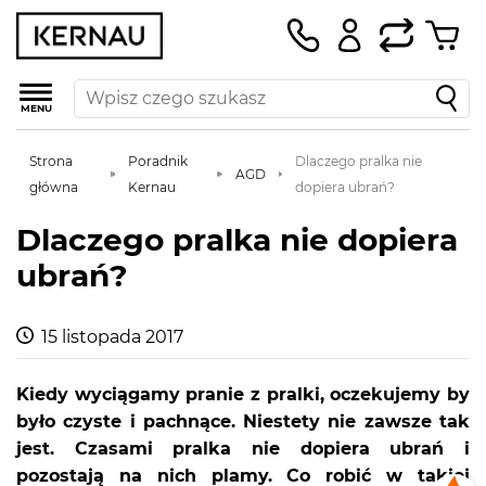
MENU
Strona
Poradnik
Dlaczego pralka nie
AGD
główna
Kernau
dopiera ubrań?
Dlaczego pralka nie dopiera
ubrań?
15 listopada 2017
Kiedy wyciągamy pranie z pralki, oczekujemy by
było czyste i pachnące. Niestety nie zawsze tak
jest. Czasami pralka nie dopiera ubrań i
pozostają na nich plamy. Co robić w takiej