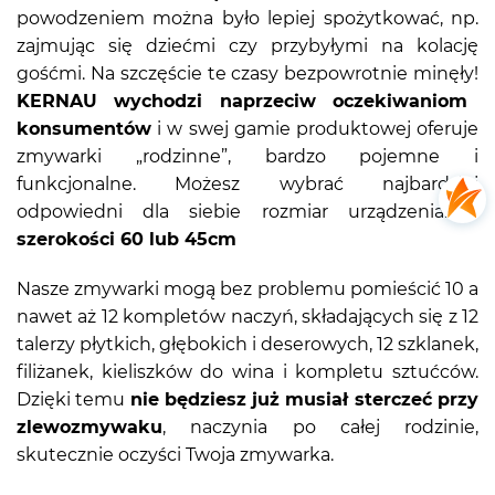
powodzeniem można było lepiej spożytkować, np.
zajmując się dziećmi czy przybyłymi na kolację
gośćmi. Na szczęście te czasy bezpowrotnie minęły!
KERNAU wychodzi naprzeciw oczekiwaniom
konsumentów
i w swej gamie produktowej oferuje
zmywarki „rodzinne”, bardzo pojemne i
funkcjonalne. Możesz wybrać najbardziej
odpowiedni dla siebie rozmiar urządzenia:
o
szerokości 60 lub 45cm
Nasze zmywarki mogą bez problemu pomieścić 10 a
nawet aż 12 kompletów naczyń, składających się z 12
talerzy płytkich, głębokich i deserowych, 12 szklanek,
filiżanek, kieliszków do wina i kompletu sztućców.
Dzięki temu
nie będziesz już musiał sterczeć przy
zlewozmywaku
, naczynia po całej rodzinie,
skutecznie oczyści Twoja zmywarka.