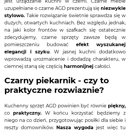
jest urządzanie kuchni w czerni. Czarne meble
uzupełniane o czarne AGD prezentują się
niezwykle
stylowo.
Takie rozwiązanie świetnie sprawdza się w
dużych, otwartych kuchniach. Bez względu jednak,
na jaki kolor frontów w szafkach się ostatecznie
zdecydujemy, czarne sprzęty zawsze będą w
pomieszczeniu budować
efekt wyszukanej
elegancji i szyku
. W jasnej kuchni dodatkowo
wprowadzą urozmaicenie i dodadzą charakteru, w
ciemnej staną się częścią
harmonijnej
całości.
Czarny piekarnik - czy to
praktyczne rozwiaznie?
Kuchenny sprzęt AGD powinien być równie
piękny,
co
praktyczny.
W końcu korzystać będziemy z
niego na co dzień, przygotowując posiłki dla siebie i
reszty domowników.
Nasza wygoda
jest więc tu