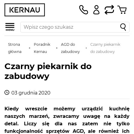
MENU
Strona
Poradnik
AGD do
Czarny piekarnik
główna
Kernau
zabudowy
do zabudowy
Czarny piekarnik do
zabudowy
03 grudnia 2020
Kiedy wreszcie możemy urządzić kuchnię
naszych marzeń, zwracamy uwagę na każdy
detal. Liczy się dla nas zatem nie tylko
funkcjonalność sprzętów AGD, ale również ich