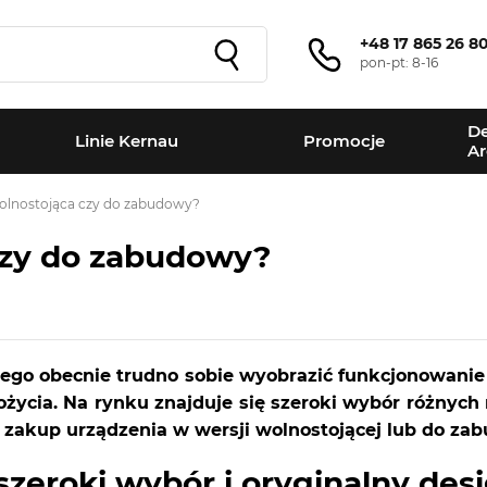
+48 17 865 26 8
pon-pt: 8-16
De
Linie Kernau
Promocje
Ar
olnostojąca czy do zabudowy?
czy do zabudowy?
rego obecnie trudno sobie wyobrazić funkcjonowanie 
życia. Na rynku znajduje się szeroki wybór różnych
ć zakup urządzenia w wersji wolnostojącej lub do za
szeroki wybór i oryginalny des