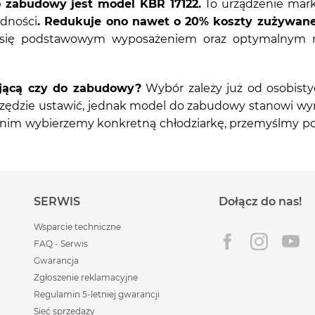
o zabudowy jest model KBR 17122.
To urządzenie marki
dności
. Redukuje ono nawet o 20% koszty zużywanej
 się podstawowym wyposażeniem oraz optymalnym ro
ojącą czy do zabudowy?
Wybór zależy już od osobisty
wszędzie ustawić, jednak model do zabudowy stanowi wyr
anim wybierzemy konkretną chłodziarkę, przemyślmy po 
SERWIS
Dołącz do nas!
Wsparcie techniczne
FAQ - Serwis
Gwarancja
Zgłoszenie reklamacyjne
Regulamin 5-letniej gwarancji
Sieć sprzedaży