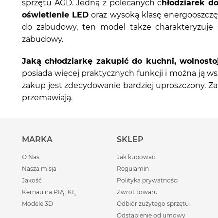
sprzętu AGD. Jedną z polecanych c
hłodziarek d
oświetlenie LED
oraz wysoką klasę energooszczę
do zabudowy, ten model także charakteryzuje
zabudowy.
Jaką chłodziarkę zakupić do kuchni, wolnost
posiada więcej praktycznych funkcji i można ją 
zakup jest zdecydowanie bardziej uproszczony. Z
przemawiają.
MARKA
SKLEP
O Nas
Jak kupować
Nasza misja
Regulamin
Jakość
Polityka prywatności
Kernau na PIĄTKĘ
Zwrot towaru
Modele 3D
Odbiór zużytego sprzętu
Odstąpienie od umowy