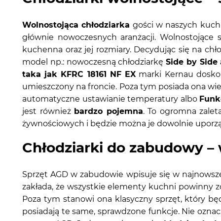
Wolnostojąca chłodziarka
gości w naszych kuch
głównie nowoczesnych aranżacji. Wolnostojące
kuchenna oraz jej rozmiary. Decydując się na ch
model np.: nowoczesną chłodziarkę
Side by Side
taka jak KFRC 18161 NF EX
marki Kernau doskon
umieszczony na froncie. Poza tym posiada ona wie
automatyczne ustawianie temperatury albo
Funk
jest również
bardzo pojemna
. To ogromna zalet
żywnościowych i będzie można je dowolnie uporz
Chłodziarki do zabudowy – 
Sprzęt AGD w zabudowie wpisuje się w najnowsze
zakłada, że wszystkie elementy kuchni powinny zos
Poza tym stanowi ona klasyczny sprzęt, który bę
posiadają te same, sprawdzone funkcje. Nie oznac