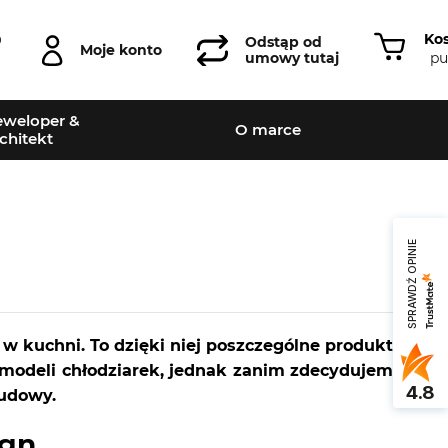
Ko
0
Odstąp od
Moje konto
pu
umowy tutaj
weloper &
O marce
chitekt
SPRAWDŹ OPINIE
w kuchni. To dzięki niej poszczególne produkty
 modeli chłodziarek, jednak zanim zdecydujemy
4.8
budowy.
ign