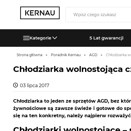
Kategorie
5 Lat gwarancji
Strona główna
Poradnik Kernau
AGD
Chłodziarka w
Chłodziarka wolnostojąca 
03 lipca 2017
Chłodziarka to jeden ze sprzętów AGD, bez któ
żywnościowe są zawsze świeże i gotowe do spo
się na ten konkretny, należy najpierw rozważy
Chłodziarki wolnostojące – 