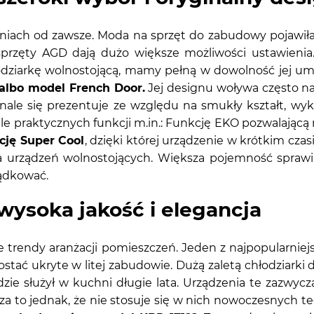
niach od zawsze. Moda na sprzęt do zabudowy pojawił
 sprzęty AGD dają dużo większe możliwości ustawieni
łodziarkę wolnostojącą, mamy pełną w dowolność jej u
 albo model French Door.
Jej designu woływa często n
ale się prezentuje ze względu na smukły kształt, wyk
le praktycznych funkcji m.in.: Funkcję EKO pozwalającą 
cję Super Cool
, dzięki której urządzenie w krótkim cza
a urządzeń wolnostojących. Większa pojemność sprawia
ądkować.
wysoka jakość i elegancja
 trendy aranżacji pomieszczeń. Jeden z najpopularniej
tać ukryte w litej zabudowie. Dużą zaletą chłodziarki d
dzie służył w kuchni długie lata. Urządzenia te zazw
za to jednak, że nie stosuje się w nich nowoczesnych t