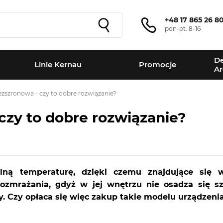
+48 17 865 26 8
pon-pt: 8-16
De
Linie Kernau
Promocje
Ar
ezszronowa - czy to dobre rozwiązanie?
czy to dobre rozwiązanie?
lną temperaturę, dzięki czemu znajdujące się 
mrażania, gdyż w jej wnętrzu nie osadza się szr
 Czy opłaca się więc zakup takie modelu urządzeni