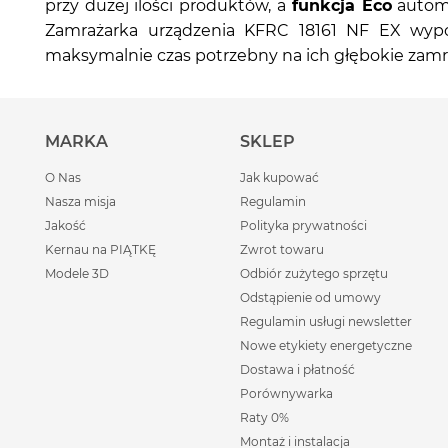
przy dużej ilości produktów, a
funkcja Eco
automa
Zamrażarka urządzenia KFRC 18161 NF EX wyp
maksymalnie czas potrzebny na ich głębokie zamr
MARKA
SKLEP
O Nas
Jak kupować
Nasza misja
Regulamin
Jakość
Polityka prywatności
Kernau na PIĄTKĘ
Zwrot towaru
Modele 3D
Odbiór zużytego sprzętu
Odstąpienie od umowy
Regulamin usługi newsletter
Nowe etykiety energetyczne
Dostawa i płatność
Porównywarka
Raty 0%
Montaż i instalacja