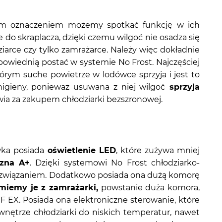
akim oznaczeniem możemy spotkać funkcję w ich
 do skraplacza, dzięki czemu wilgoć nie osadza się
ziarce czy tylko zamrażarce. Należy więc dokładnie
powiednią postać w systemie No Frost. Najczęściej
którym suche powietrze w lodówce sprzyja i jest to
gieny, ponieważ usuwana z niej wilgoć
sprzyja
ia za zakupem chłodziarki bezszronowej.
wka posiada
oświetlenie LED
, które zużywa mniej
czna A+
. Dzięki systemowi No Frost chłodziarko-
rozwiązaniem. Dodatkowo posiada ona dużą komorę
miemy je z zamrażarki,
powstanie duża komora,
 EX. Posiada ona elektroniczne sterowanie, które
nętrze chłodziarki do niskich temperatur, nawet