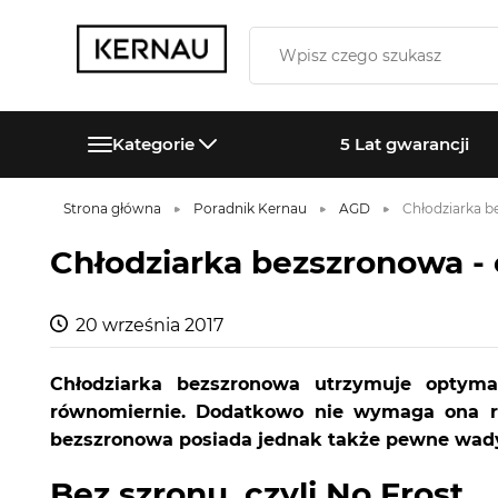
Kategorie
5 Lat gwarancji
Strona główna
Poradnik Kernau
AGD
Chłodziarka b
Chłodziarka bezszronowa - 
20 września 2017
Chłodziarka bezszronowa utrzymuje optyma
równomiernie. Dodatkowo nie wymaga ona roz
bezszronowa posiada jednak także pewne wady.
Bez szronu, czyli No Frost