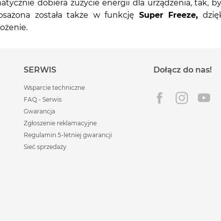
tycznie dobiera zużycie energii dla urządzenia, tak,
osażona została także w funkcję
Super Freeze,
dzięk
ożenie.
SERWIS
Dołącz do nas!
Wsparcie techniczne
FAQ - Serwis
Gwarancja
Zgłoszenie reklamacyjne
Regulamin 5-letniej gwarancji
Sieć sprzedaży