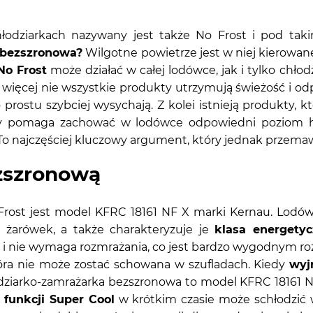
łodziarkach nazywany jest także No Frost i pod t
a bezszronowa?
Wilgotne powietrze jest w niej kierowane
No Frost
może działać w całej lodówce, jak i tylko chłod
więcej nie wszystkie produkty utrzymują świeżość i od
o prostu szybciej wysychają. Z kolei istnieją produkty, 
ry pomaga zachować w lodówce odpowiedni poziom hi
o najczęściej kluczowy argument, który jednak przemaw
zszronową
 Frost jest model KFRC 18161 NF X marki Kernau. Lodó
h żarówek, a także charakteryzuje je
klasa energety
 i nie wymaga rozmrażania, co jest bardzo wygodnym 
tóra nie może zostać schowana w szufladach. Kiedy
wyj
dziarko-zamrażarka bezszronowa to model KFRC 18161 NF
i
funkcji Super Cool
w krótkim czasie może schłodzić w