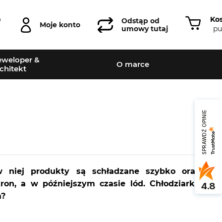
Ko
0
Odstąp od
Moje konto
pu
umowy tutaj
weloper &
O marce
chitekt
SPRAWDŹ OPINIE
w niej produkty są schładzane szybko oraz
on, a w późniejszym czasie lód. Chłodziarka
4.8
a?