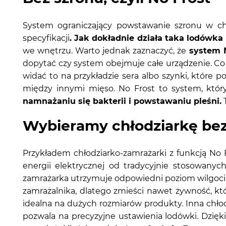
System ograniczający powstawanie szronu w ch
specyfikacji
. Jak dokładnie działa taka lodówk
we wnętrzu. Warto jednak zaznaczyć, że
system 
dopytać czy system obejmuje całe urządzenie. Co 
widać to na przykładzie sera albo szynki, które p
między innymi mięso. No Frost to system, któ
namnażaniu się bakterii i powstawaniu pleśni.
T
Wybieramy chłodziarkę be
Przykładem chłodziarko-zamrażarki z funkcją No
energii elektrycznej od tradycyjnie stosowanyc
zamrażarka utrzymuje odpowiedni poziom wilgoci
zamrażalnika, dlatego zmieści nawet żywność, k
idealna na dużych rozmiarów produkty. Inna chło
pozwala na precyzyjne ustawienia lodówki. Dzięk