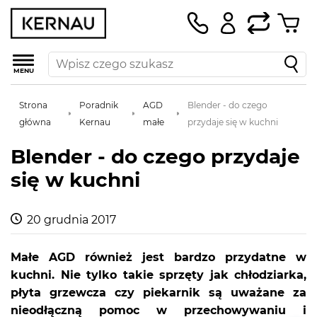
MENU
Strona
Poradnik
AGD
Blender - do czego
główna
Kernau
małe
przydaje się w kuchni
Blender - do czego przydaje
się w kuchni
20 grudnia 2017
Małe AGD również jest bardzo przydatne w
kuchni. Nie tylko takie sprzęty jak chłodziarka,
płyta grzewcza czy piekarnik są uważane za
nieodłączną pomoc w przechowywaniu i