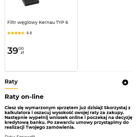
Maksymalny poziom hałasu:
68 dB
Zużycie energii:
62 kWh/rok
Filtr węglowy Kernau TYP 6
Oświetlenie LED
4.6
Wymiary:
800x390x500 mm
39
00
PRACA JAKO WYCIĄG LUB POCHŁANIACZ
zł
Wszystkie okapy KERNAU mają możliwość pracy w
trybie odprowadzania oparów do komina lub w
trybie recyrkulacji. Dzięki tej ważnej zalecie każdy z
Raty
naszych okapów możemy zainstalować w sposób
zgodny z warunkami technicznymi naszej kuchni.
Raty on-line
OŚWIETLENIE LED
Ciesz się wymarzonym sprzętem już dzisiaj! Skorzystaj z
Żarówki LED cechują się bardzo niskim zużyciem
kalkulatora i oszacuj wysokość swojej raty za zakupy.
Następnie wypełnij wniosek online i poczekaj na decyzję
energii, które ma pozytywny wpływ na nasz budżet
kredytową banku. Po zawarciu umowy przystąpimy do
domowy oraz środowisko naturalne.
realizacji Twojego zamówienia.
Raty: Sprawdź