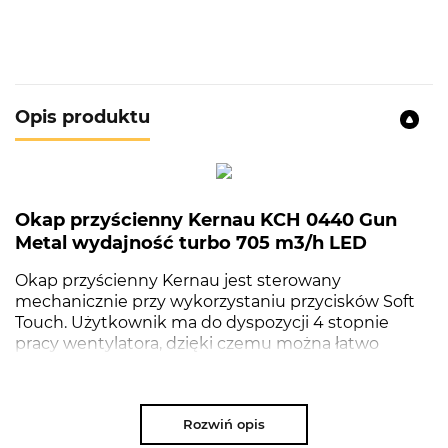
Opis produktu
Okap przyścienny Kernau KCH 0440 Gun
Metal wydajność turbo 705 m3/h LED
Okap przyścienny Kernau jest sterowany
mechanicznie przy wykorzystaniu przycisków Soft
Touch. Użytkownik ma do dyspozycji 4 stopnie
pracy wentylatora, dzięki czemu można łatwo
dopasować odpowiedni poziom mocy w zależności
od intensywności oparów wydzielanych podczas
przygotowywania konkretnego dania. Istnieje opcja
Rozwiń opis
zastosowania filtrów węglowych, dzięki czemu okap