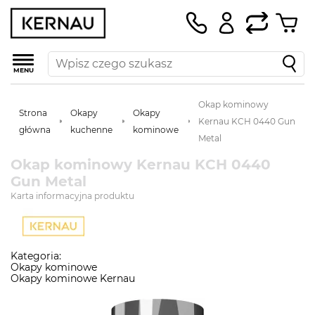
MENU
Okap kominowy
Strona
Okapy
Okapy
Kernau KCH 0440 Gun
główna
kuchenne
kominowe
Metal
Okap kominowy Kernau KCH 0440
Gun Metal
Karta informacyjna produktu
Kategoria:
Okapy kominowe
Okapy kominowe Kernau